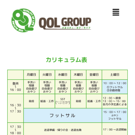
内
メ
容
ニ
を
ュ
ス
ー
キ
ッ
プ