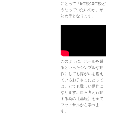
にとって「5年後10年後ど
うなっていたいのか」が
決め手となります。
このように、ボールを蹴
るといったシンプルな動
作にしても障がいを抱え
ているお子さまにとって
は、とても難しい動作に
なります。自ら考え行動
する為の【基礎】を全て
フットサルから学べま
す。