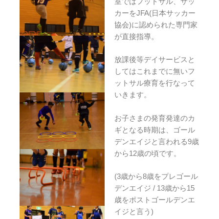
室ではフットサル、サッ
カーをJFA(日本サッカー
協会)に認められた専門家
が直接指導。
放課後等デイサービスと
してはこれまでに無いフ
ットサル療育を行なって
いきます。
お子さまの発育発達のカ
ギとなる時期は、ゴール
デンエイジと言われる9歳
から12歳の頃です。
(3歳から8歳をプレゴール
デンエイジ / 13歳から15
歳をポストゴールデンエ
イジと言う)