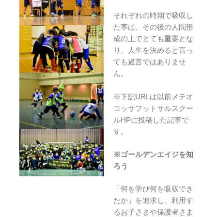
それぞれの時期で吸収し
た事は、その後の人間形
成の上でとても重要とな
り、人生を決めると言っ
ても過言ではありませ
ん。
※下記URLは以前メテオ
ロッサフットサルスクー
ルHPに投稿した記事で
す。
※ゴールデンエイジを知
ろう
「何を学び何を吸収でき
たか」を追求し、利用す
るお子さまや保護者さま