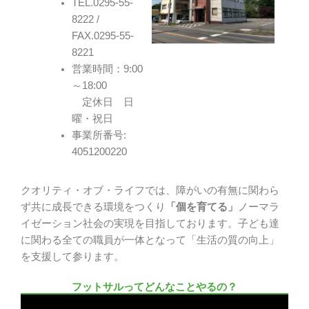
TEL.0295-55-
8222 /
FAX.0295-55-
8221
営業時間：9:00
～18:00
定休日 日
曜・祝日
事業所番号:
4051200220
クオリティ・オブ・ライフでは、障がいの有無に関わら
ず共に成長できる環境をつくり
「個を育てる」
ノーマラ
イゼーション社会の実現を目指しております。子ども達
に関わる全ての職員が一体となって「生活の質の向上」
を支援して参ります。
フットサルってどんなことやるの？