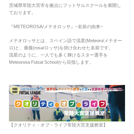
茨城県常陸大宮市を拠点にフットサルスクールを展開し
ております。
『METEOROSA/メテオロッサ』~名前の由来~
メテオロッサとは、スペイン語で流星(Meteoro/メテオー
ロ)と、薔薇(rosa/ロッサ)を掛け合わせた名前です。
流星のように、一人でも多く輝けるスター選手を
Meteorosa Futsal Schoolから目指します。
【クオリティ・オブ・ライフ常陸大宮支援教室】