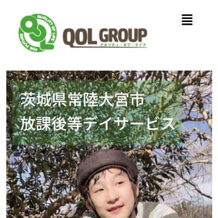
内
メ
容
ニ
を
ュ
ス
ー
キ
ッ
プ