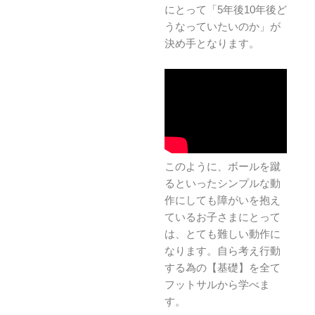
にとって「5年後10年後ど
うなっていたいのか」が
決め手となります。
このように、ボールを蹴
るといったシンプルな動
作にしても障がいを抱え
ているお子さまにとって
は、とても難しい動作に
なります。自ら考え行動
する為の【基礎】を全て
フットサルから学べま
す。