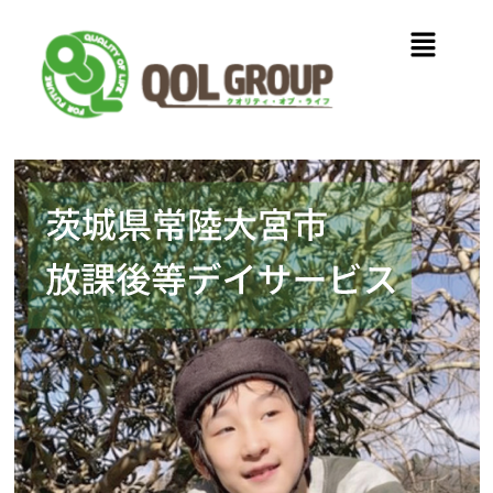
内
メ
容
ニ
を
ュ
ス
ー
キ
ッ
プ