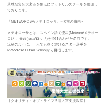
茨城県常陸大宮市を拠点にフットサルスクールを展開し
ております。
『METEOROSA/メテオロッサ』~名前の由来~
メテオロッサとは、スペイン語で流星(Meteoro/メテオー
ロ)と、薔薇(rosa/ロッサ)を掛け合わせた名前です。
流星のように、一人でも多く輝けるスター選手を
Meteorosa Futsal Schoolから目指します。
【クオリティ・オブ・ライフ常陸大宮支援教室】