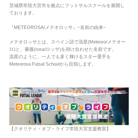
茨城県常陸大宮市を拠点にフットサルスクールを展開し
ております。
『METEOROSA/メテオロッサ』~名前の由来~
メテオロッサとは、スペイン語で流星(Meteoro/メテオー
ロ)と、薔薇(rosa/ロッサ)を掛け合わせた名前です。
流星のように、一人でも多く輝けるスター選手を
Meteorosa Futsal Schoolから目指します。
【クオリティ・オブ・ライフ常陸大宮支援教室】