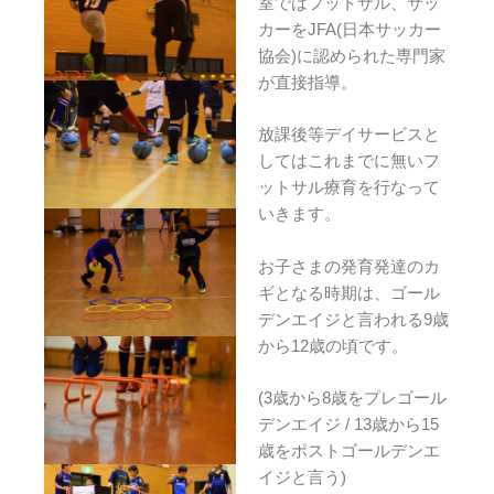
室ではフットサル、サッ
カーをJFA(日本サッカー
協会)に認められた専門家
が直接指導。
放課後等デイサービスと
してはこれまでに無いフ
ットサル療育を行なって
いきます。
お子さまの発育発達のカ
ギとなる時期は、ゴール
デンエイジと言われる9歳
から12歳の頃です。
(3歳から8歳をプレゴール
デンエイジ / 13歳から15
歳をポストゴールデンエ
イジと言う)