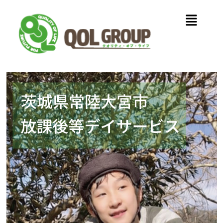
内
メ
容
ニ
を
ュ
ス
ー
キ
ッ
プ