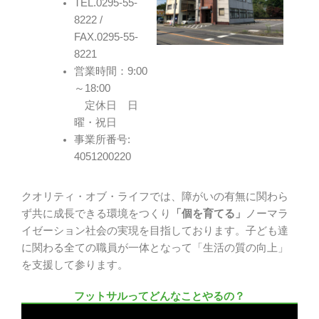
TEL.0295-55-
8222 /
FAX.0295-55-
8221
営業時間：9:00
～18:00
定休日 日
曜・祝日
事業所番号:
4051200220
クオリティ・オブ・ライフでは、障がいの有無に関わら
ず共に成長できる環境をつくり
「個を育てる」
ノーマラ
イゼーション社会の実現を目指しております。子ども達
に関わる全ての職員が一体となって「生活の質の向上」
を支援して参ります。
フットサルってどんなことやるの？