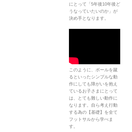
にとって「5年後10年後ど
うなっていたいのか」が
決め手となります。
このように、ボールを蹴
るといったシンプルな動
作にしても障がいを抱え
ているお子さまにとって
は、とても難しい動作に
なります。自ら考え行動
する為の【基礎】を全て
フットサルから学べま
す。