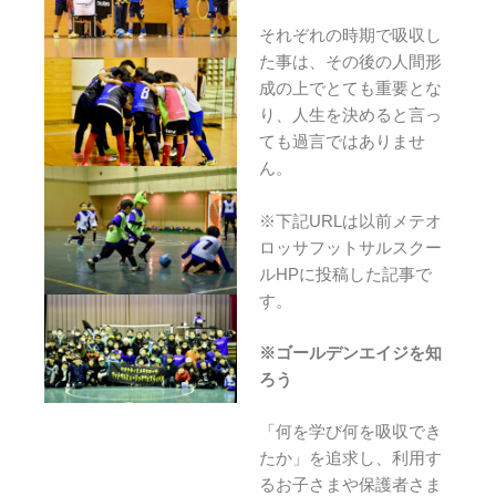
それぞれの時期で吸収し
た事は、その後の人間形
成の上でとても重要とな
り、人生を決めると言っ
ても過言ではありませ
ん。
※下記URLは以前メテオ
ロッサフットサルスクー
ルHPに投稿した記事で
す。
※ゴールデンエイジを知
ろう
「何を学び何を吸収でき
たか」を追求し、利用す
るお子さまや保護者さま