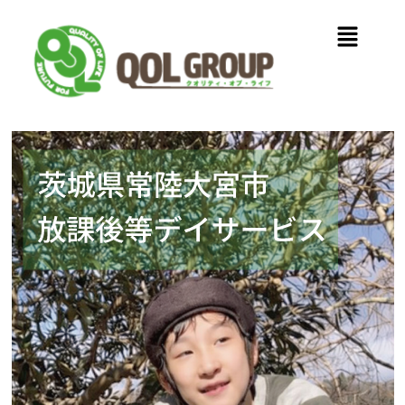
内
メ
容
ニ
を
ュ
ス
ー
キ
ッ
プ