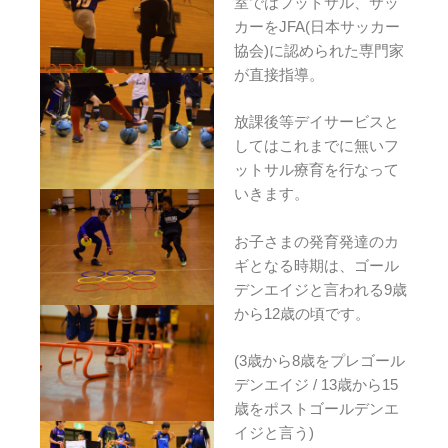
室ではフットサル、サッ
カーをJFA(日本サッカー
協会)に認められた専門家
が直接指導。
放課後等デイサービスと
してはこれまでに無いフ
ットサル療育を行なって
いきます。
お子さまの発育発達のカ
ギとなる時期は、ゴール
デンエイジと言われる9歳
から12歳の頃です。
(3歳から8歳をプレゴール
デンエイジ / 13歳から15
歳をポストゴールデンエ
イジと言う)