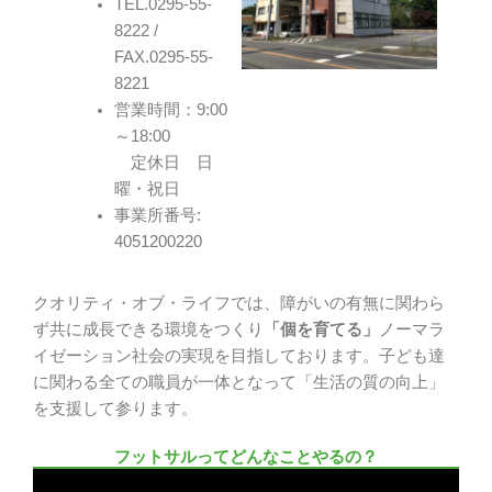
TEL.0295-55-
8222 /
FAX.0295-55-
8221
営業時間：9:00
～18:00
定休日 日
曜・祝日
事業所番号:
4051200220
クオリティ・オブ・ライフでは、障がいの有無に関わら
ず共に成長できる環境をつくり
「個を育てる」
ノーマラ
イゼーション社会の実現を目指しております。子ども達
に関わる全ての職員が一体となって「生活の質の向上」
を支援して参ります。
フットサルってどんなことやるの？