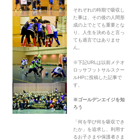
それぞれの時期で吸収し
た事は、その後の人間形
成の上でとても重要とな
り、人生を決めると言っ
ても過言ではありませ
ん。
※下記URLは以前メテオ
ロッサフットサルスクー
ルHPに投稿した記事で
す。
※ゴールデンエイジを知
ろう
「何を学び何を吸収でき
たか」を追求し、利用す
るお子さまや保護者さま