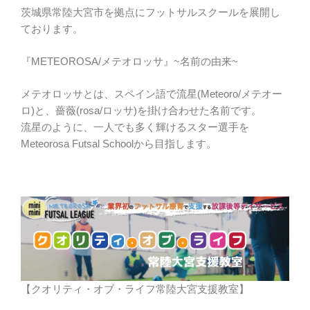
茨城県常陸大宮市を拠点にフットサルスクールを展開し
ております。
『METEOROSA/メテオロッサ』~名前の由来~
メテオロッサとは、スペイン語で流星(Meteoro/メテオー
ロ)と、薔薇(rosa/ロッサ)を掛け合わせた名前です。
流星のように、一人でも多く輝けるスター選手を
Meteorosa Futsal Schoolから目指します。
【クオリティ・オブ・ライフ常陸大宮支援教室】