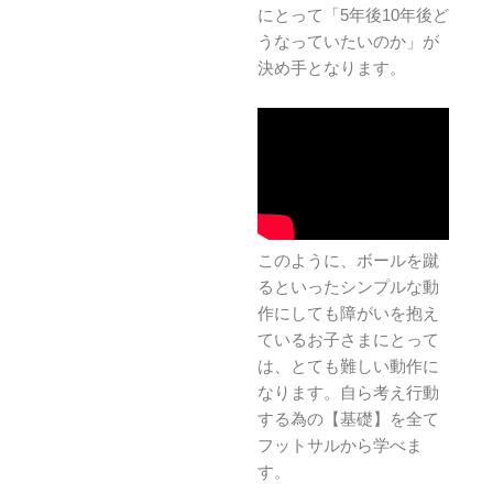
にとって「5年後10年後ど
うなっていたいのか」が
決め手となります。
このように、ボールを蹴
るといったシンプルな動
作にしても障がいを抱え
ているお子さまにとって
は、とても難しい動作に
なります。自ら考え行動
する為の【基礎】を全て
フットサルから学べま
す。