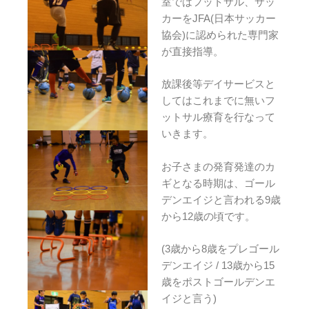
室ではフットサル、サッ
カーをJFA(日本サッカー
協会)に認められた専門家
が直接指導。
放課後等デイサービスと
してはこれまでに無いフ
ットサル療育を行なって
いきます。
お子さまの発育発達のカ
ギとなる時期は、ゴール
デンエイジと言われる9歳
から12歳の頃です。
(3歳から8歳をプレゴール
デンエイジ / 13歳から15
歳をポストゴールデンエ
イジと言う)