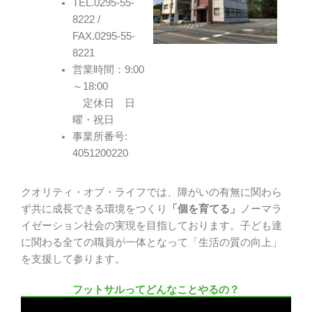
TEL.0295-55-
8222 /
FAX.0295-55-
8221
営業時間：9:00
～18:00
定休日 日
曜・祝日
事業所番号:
4051200220
クオリティ・オブ・ライフでは、障がいの有無に関わら
ず共に成長できる環境をつくり
「個を育てる」
ノーマラ
イゼーション社会の実現を目指しております。子ども達
に関わる全ての職員が一体となって「生活の質の向上」
を支援して参ります。
フットサルってどんなことやるの？