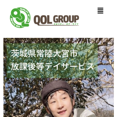
内
メ
容
ニ
を
ュ
ス
ー
キ
ッ
プ