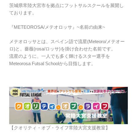
茨城県常陸大宮市を拠点にフットサルスクールを展開し
ております。
『METEOROSA/メテオロッサ』~名前の由来~
メテオロッサとは、スペイン語で流星(Meteoro/メテオー
ロ)と、薔薇(rosa/ロッサ)を掛け合わせた名前です。
流星のように、一人でも多く輝けるスター選手を
Meteorosa Futsal Schoolから目指します。
【クオリティ・オブ・ライフ常陸大宮支援教室】