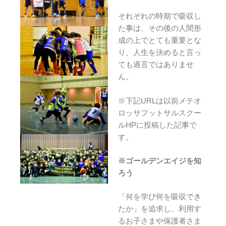
それぞれの時期で吸収し
た事は、その後の人間形
成の上でとても重要とな
り、人生を決めると言っ
ても過言ではありませ
ん。
※下記URLは以前メテオ
ロッサフットサルスクー
ルHPに投稿した記事で
す。
※ゴールデンエイジを知
ろう
「何を学び何を吸収でき
たか」を追求し、利用す
るお子さまや保護者さま