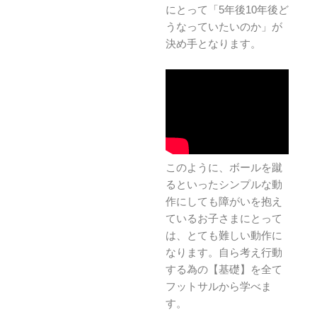
にとって「5年後10年後ど
うなっていたいのか」が
決め手となります。
このように、ボールを蹴
るといったシンプルな動
作にしても障がいを抱え
ているお子さまにとって
は、とても難しい動作に
なります。自ら考え行動
する為の【基礎】を全て
フットサルから学べま
す。