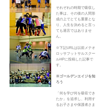
それぞれの時期で吸収し
た事は、その後の人間形
成の上でとても重要とな
り、人生を決めると言っ
ても過言ではありませ
ん。
※下記URLは以前メテオ
ロッサフットサルスクー
ルHPに投稿した記事で
す。
※ゴールデンエイジを知
ろう
「何を学び何を吸収でき
たか」を追求し、利用す
るお子さまや保護者さま