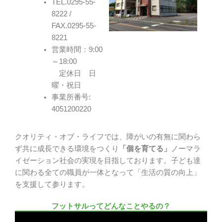
TEL.0295-55-
8222 /
FAX.0295-55-
8221
営業時間：9:00
～18:00
定休日 日
曜・祝日
事業所番号:
4051200220
クオリティ・オブ・ライフでは、障がいの有無に関わら
ず共に成長できる環境をつくり
「個を育てる」
ノーマラ
イゼーション社会の実現を目指しております。子ども達
に関わる全ての職員が一体となって「生活の質の向上」
を支援して参ります。
フットサルってどんなことやるの？