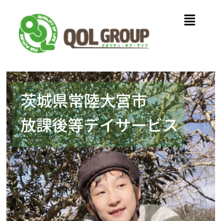
内
メ
容
ニ
を
ュ
ス
ー
キ
ッ
プ