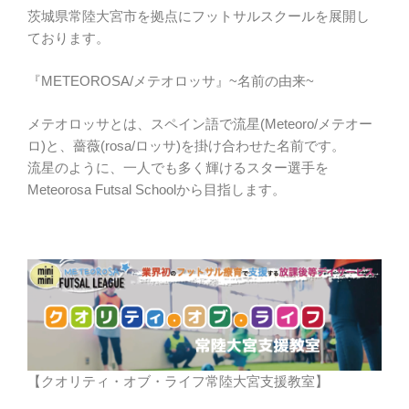
茨城県常陸大宮市を拠点にフットサルスクールを展開し
ております。
『METEOROSA/メテオロッサ』~名前の由来~
メテオロッサとは、スペイン語で流星(Meteoro/メテオー
ロ)と、薔薇(rosa/ロッサ)を掛け合わせた名前です。
流星のように、一人でも多く輝けるスター選手を
Meteorosa Futsal Schoolから目指します。
【クオリティ・オブ・ライフ常陸大宮支援教室】