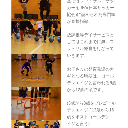
室ではフットサル、サッ
カーをJFA(日本サッカー
協会)に認められた専門家
が直接指導。
放課後等デイサービスと
してはこれまでに無いフ
ットサル療育を行なって
いきます。
お子さまの発育発達のカ
ギとなる時期は、ゴール
デンエイジと言われる9歳
から12歳の頃です。
(3歳から8歳をプレゴール
デンエイジ / 13歳から15
歳をポストゴールデンエ
イジと言う)