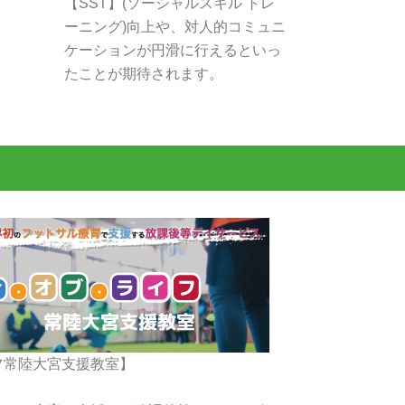
【SST】(ソーシャルスキル トレ
ーニング)向上や、対人的コミュニ
ケーションが円滑に行えるといっ
たことが期待されます。
フ常陸大宮支援教室】