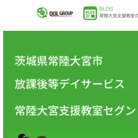
内
容
を
ス
キ
ッ
プ