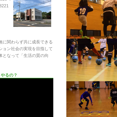
-8221
無に関わらず共に成長できる
ション社会の実現を目指して
体となって「生活の質の向
とやるの？