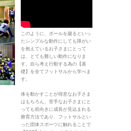
このように、ボールを蹴るといっ
たシンプルな動作にしても障がい
を抱えているお子さまにとって
は、とても難しい動作になりま
す。自ら考え行動する為の【基
礎】を全てフットサルから学べま
す。
体を動かすことが得意なお子さま
はもちろん、苦手なお子さまにと
っても前向きに成長が見込まれる
療育方法であり、フットサルとい
った団体スポーツに触れることで