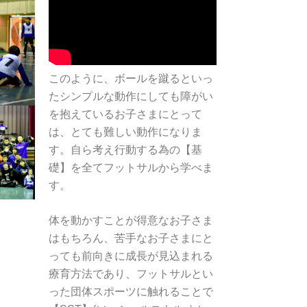
このように、ボールを蹴るといっ
たシンプルな動作にしても障がい
を抱えているお子さまにとって
は、とても難しい動作になりま
す。自ら考え行動する為の【基
礎】を全てフットサルから学べま
す。
体を動かすことが得意なお子さま
はもちろん、苦手なお子さまにと
っても前向きに成長が見込まれる
療育方法であり、フットサルとい
った団体スポーツに触れることで