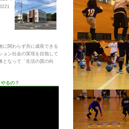
-8221
無に関わらず共に成長できる
ション社会の実現を目指して
体となって「生活の質の向
とやるの？