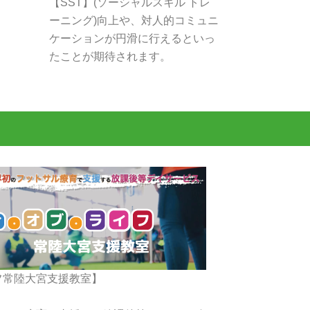
【SST】(ソーシャルスキル トレ
ーニング)向上や、対人的コミュニ
ケーションが円滑に行えるといっ
たことが期待されます。
フ常陸大宮支援教室】