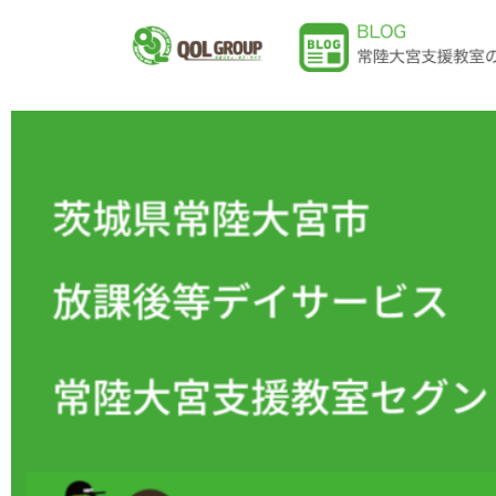
内
容
を
ス
キ
ッ
プ