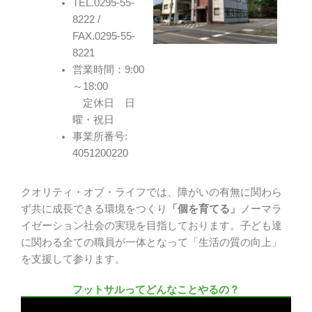
TEL.0295-55-
8222 /
FAX.0295-55-
8221
営業時間：9:00
～18:00
定休日 日
曜・祝日
事業所番号:
4051200220
クオリティ・オブ・ライフでは、障がいの有無に関わら
ず共に成長できる環境をつくり
「個を育てる」
ノーマラ
イゼーション社会の実現を目指しております。子ども達
に関わる全ての職員が一体となって「生活の質の向上」
を支援して参ります。
フットサルってどんなことやるの？