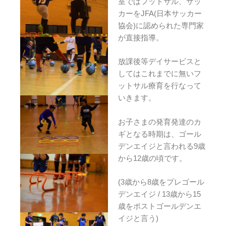
室ではフットサル、サッ
カーをJFA(日本サッカー
協会)に認められた専門家
が直接指導。
放課後等デイサービスと
してはこれまでに無いフ
ットサル療育を行なって
いきます。
お子さまの発育発達のカ
ギとなる時期は、ゴール
デンエイジと言われる9歳
から12歳の頃です。
(3歳から8歳をプレゴール
デンエイジ / 13歳から15
歳をポストゴールデンエ
イジと言う)