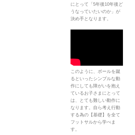
にとって「5年後10年後ど
うなっていたいのか」が
決め手となります。
このように、ボールを蹴
るといったシンプルな動
作にしても障がいを抱え
ているお子さまにとって
は、とても難しい動作に
なります。自ら考え行動
する為の【基礎】を全て
フットサルから学べま
す。