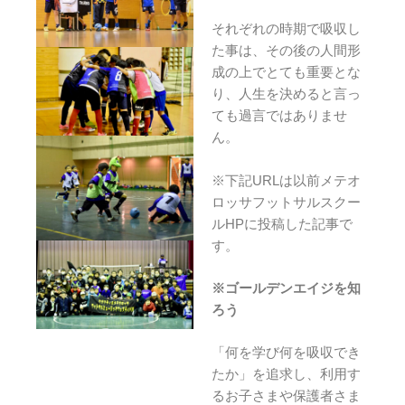
それぞれの時期で吸収し
た事は、その後の人間形
成の上でとても重要とな
り、人生を決めると言っ
ても過言ではありませ
ん。
※下記URLは以前メテオ
ロッサフットサルスクー
ルHPに投稿した記事で
す。
※ゴールデンエイジを知
ろう
「何を学び何を吸収でき
たか」を追求し、利用す
るお子さまや保護者さま