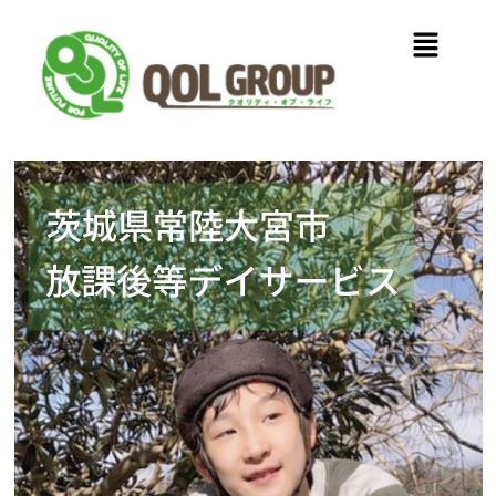
内
メ
容
ニ
を
ュ
ス
ー
キ
ッ
プ