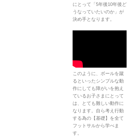
にとって「5年後10年後ど
うなっていたいのか」が
決め手となります。
このように、ボールを蹴
るといったシンプルな動
作にしても障がいを抱え
ているお子さまにとって
は、とても難しい動作に
なります。自ら考え行動
する為の【基礎】を全て
フットサルから学べま
す。