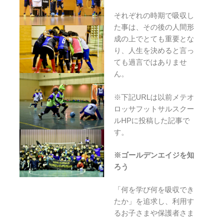
それぞれの時期で吸収し
た事は、その後の人間形
成の上でとても重要とな
り、人生を決めると言っ
ても過言ではありませ
ん。
※下記URLは以前メテオ
ロッサフットサルスクー
ルHPに投稿した記事で
す。
※ゴールデンエイジを知
ろう
「何を学び何を吸収でき
たか」を追求し、利用す
るお子さまや保護者さま