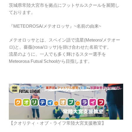
茨城県常陸大宮市を拠点にフットサルスクールを展開し
ております。
『METEOROSA/メテオロッサ』~名前の由来~
メテオロッサとは、スペイン語で流星(Meteoro/メテオー
ロ)と、薔薇(rosa/ロッサ)を掛け合わせた名前です。
流星のように、一人でも多く輝けるスター選手を
Meteorosa Futsal Schoolから目指します。
【クオリティ・オブ・ライフ常陸大宮支援教室】