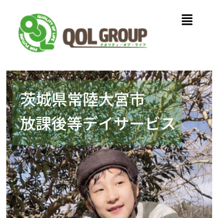
内
メ
容
ニ
を
ュ
ス
ー
キ
ッ
プ