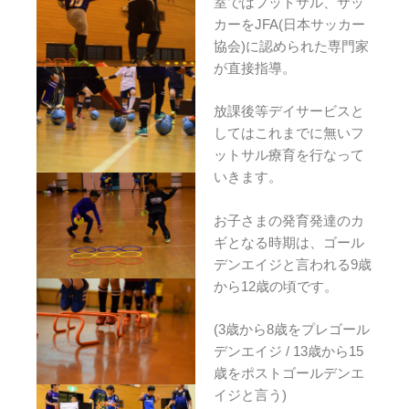
室ではフットサル、サッ
カーをJFA(日本サッカー
協会)に認められた専門家
が直接指導。
放課後等デイサービスと
してはこれまでに無いフ
ットサル療育を行なって
いきます。
お子さまの発育発達のカ
ギとなる時期は、ゴール
デンエイジと言われる9歳
から12歳の頃です。
(3歳から8歳をプレゴール
デンエイジ / 13歳から15
歳をポストゴールデンエ
イジと言う)