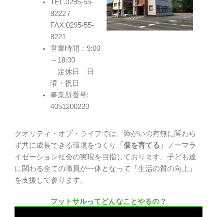
TEL.0295-55-
8222 /
FAX.0295-55-
8221
営業時間：9:00
～18:00
定休日 日
曜・祝日
事業所番号:
4051200220
クオリティ・オブ・ライフでは、障がいの有無に関わら
ず共に成長できる環境をつくり
「個を育てる」
ノーマラ
イゼーション社会の実現を目指しております。子ども達
に関わる全ての職員が一体となって「生活の質の向上」
を支援して参ります。
フットサルってどんなことやるの？