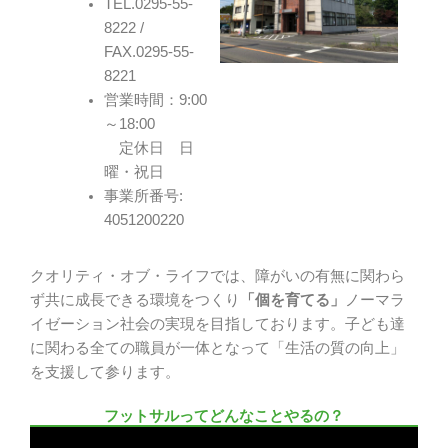
TEL.0295-55-
8222 /
FAX.0295-55-
8221
営業時間：9:00
～18:00
定休日 日
曜・祝日
事業所番号:
4051200220
クオリティ・オブ・ライフでは、障がいの有無に関わら
ず共に成長できる環境をつくり
「個を育てる」
ノーマラ
イゼーション社会の実現を目指しております。子ども達
に関わる全ての職員が一体となって「生活の質の向上」
を支援して参ります。
フットサルってどんなことやるの？