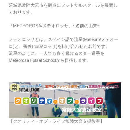
茨城県常陸大宮市を拠点にフットサルスクールを展開し
ております。
『METEOROSA/メテオロッサ』~名前の由来~
メテオロッサとは、スペイン語で流星(Meteoro/メテオー
ロ)と、薔薇(rosa/ロッサ)を掛け合わせた名前です。
流星のように、一人でも多く輝けるスター選手を
Meteorosa Futsal Schoolから目指します。
【クオリティ・オブ・ライフ常陸大宮支援教室】