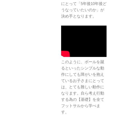
にとって「5年後10年後ど
うなっていたいのか」が
決め手となります。
このように、ボールを蹴
るといったシンプルな動
作にしても障がいを抱え
ているお子さまにとって
は、とても難しい動作に
なります。自ら考え行動
する為の【基礎】を全て
フットサルから学べま
す。