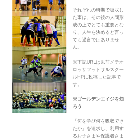
それぞれの時期で吸収し
た事は、その後の人間形
成の上でとても重要とな
り、人生を決めると言っ
ても過言ではありませ
ん。
※下記URLは以前メテオ
ロッサフットサルスクー
ルHPに投稿した記事で
す。
※ゴールデンエイジを知
ろう
「何を学び何を吸収でき
たか」を追求し、利用す
るお子さまや保護者さま