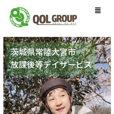
内
メ
容
ニ
を
ュ
ス
ー
キ
ッ
プ