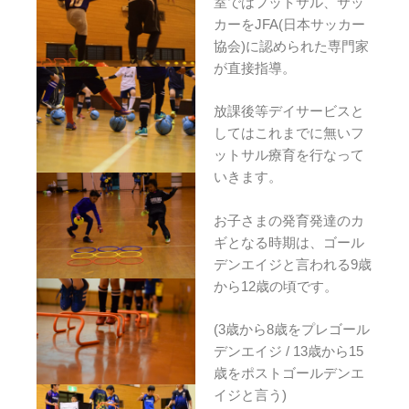
室ではフットサル、サッ
カーをJFA(日本サッカー
協会)に認められた専門家
が直接指導。
放課後等デイサービスと
してはこれまでに無いフ
ットサル療育を行なって
いきます。
お子さまの発育発達のカ
ギとなる時期は、ゴール
デンエイジと言われる9歳
から12歳の頃です。
(3歳から8歳をプレゴール
デンエイジ / 13歳から15
歳をポストゴールデンエ
イジと言う)