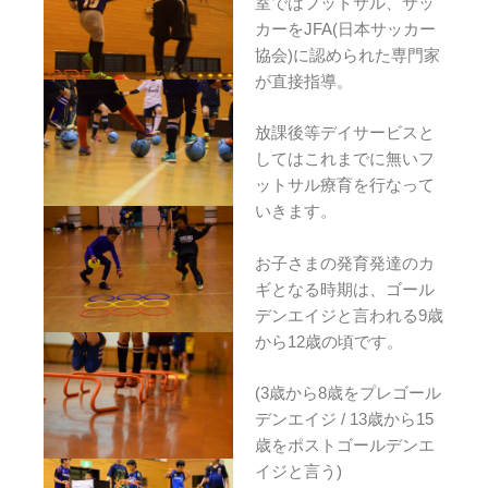
室ではフットサル、サッ
カーをJFA(日本サッカー
協会)に認められた専門家
が直接指導。
放課後等デイサービスと
してはこれまでに無いフ
ットサル療育を行なって
いきます。
お子さまの発育発達のカ
ギとなる時期は、ゴール
デンエイジと言われる9歳
から12歳の頃です。
(3歳から8歳をプレゴール
デンエイジ / 13歳から15
歳をポストゴールデンエ
イジと言う)