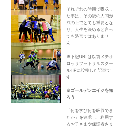
それぞれの時期で吸収し
た事は、その後の人間形
成の上でとても重要とな
り、人生を決めると言っ
ても過言ではありませ
ん。
※下記URLは以前メテオ
ロッサフットサルスクー
ルHPに投稿した記事で
す。
※ゴールデンエイジを知
ろう
「何を学び何を吸収でき
たか」を追求し、利用す
るお子さまや保護者さま