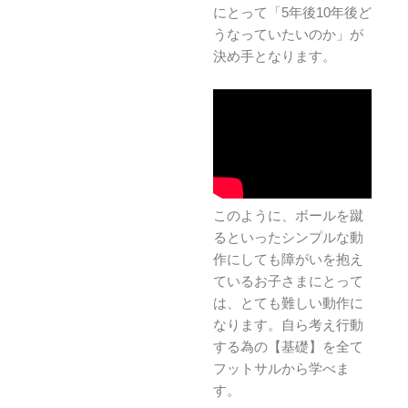
にとって「5年後10年後ど
うなっていたいのか」が
決め手となります。
このように、ボールを蹴
るといったシンプルな動
作にしても障がいを抱え
ているお子さまにとって
は、とても難しい動作に
なります。自ら考え行動
する為の【基礎】を全て
フットサルから学べま
す。