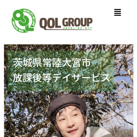
内
メ
容
ニ
を
ュ
ス
ー
キ
ッ
プ