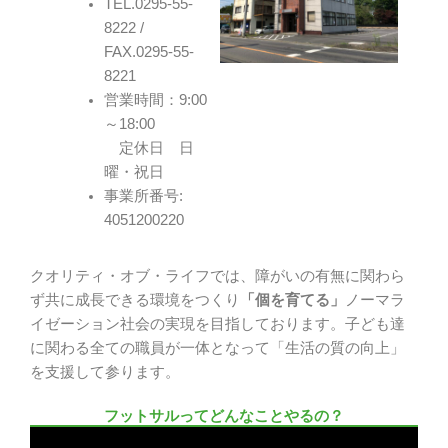
TEL.0295-55-
8222 /
FAX.0295-55-
8221
営業時間：9:00
～18:00
定休日 日
曜・祝日
事業所番号:
4051200220
クオリティ・オブ・ライフでは、障がいの有無に関わら
ず共に成長できる環境をつくり
「個を育てる」
ノーマラ
イゼーション社会の実現を目指しております。子ども達
に関わる全ての職員が一体となって「生活の質の向上」
を支援して参ります。
フットサルってどんなことやるの？