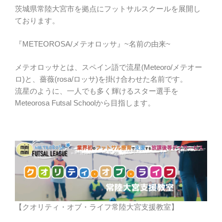
茨城県常陸大宮市を拠点にフットサルスクールを展開し
ております。
『METEOROSA/メテオロッサ』~名前の由来~
メテオロッサとは、スペイン語で流星(Meteoro/メテオー
ロ)と、薔薇(rosa/ロッサ)を掛け合わせた名前です。
流星のように、一人でも多く輝けるスター選手を
Meteorosa Futsal Schoolから目指します。
【クオリティ・オブ・ライフ常陸大宮支援教室】