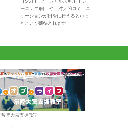
【SST】(ソーシャルスキル トレ
ーニング)向上や、対人的コミュニ
ケーションが円滑に行えるといっ
たことが期待されます。
フ常陸大宮支援教室】