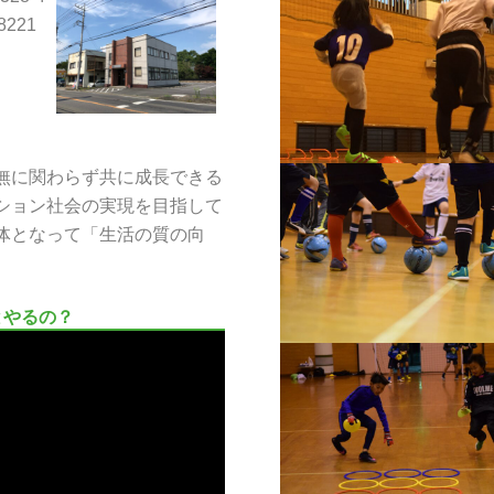
-8221
無に関わらず共に成長できる
ション社会の実現を目指して
体となって「生活の質の向
とやるの？