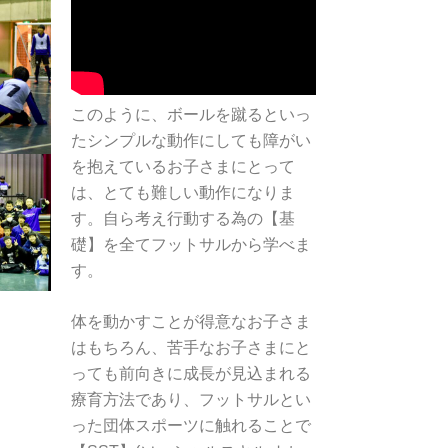
このように、ボールを蹴るといっ
たシンプルな動作にしても障がい
を抱えているお子さまにとって
は、とても難しい動作になりま
す。自ら考え行動する為の【基
礎】を全てフットサルから学べま
す。
体を動かすことが得意なお子さま
はもちろん、苦手なお子さまにと
っても前向きに成長が見込まれる
療育方法であり、フットサルとい
った団体スポーツに触れることで