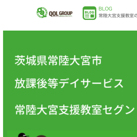
内
容
を
ス
キ
ッ
プ