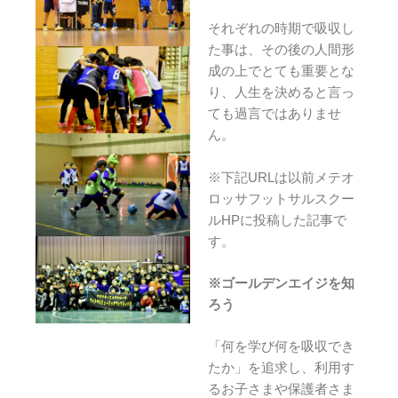
それぞれの時期で吸収し
た事は、その後の人間形
成の上でとても重要とな
り、人生を決めると言っ
ても過言ではありませ
ん。
※下記URLは以前メテオ
ロッサフットサルスクー
ルHPに投稿した記事で
す。
※ゴールデンエイジを知
ろう
「何を学び何を吸収でき
たか」を追求し、利用す
るお子さまや保護者さま