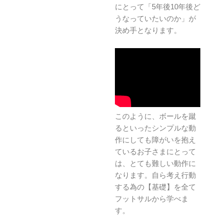
にとって「5年後10年後ど
うなっていたいのか」が
決め手となります。
このように、ボールを蹴
るといったシンプルな動
作にしても障がいを抱え
ているお子さまにとって
は、とても難しい動作に
なります。自ら考え行動
する為の【基礎】を全て
フットサルから学べま
す。