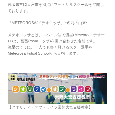
茨城県常陸大宮市を拠点にフットサルスクールを展開し
ております。
『METEOROSA/メテオロッサ』~名前の由来~
メテオロッサとは、スペイン語で流星(Meteoro/メテオー
ロ)と、薔薇(rosa/ロッサ)を掛け合わせた名前です。
流星のように、一人でも多く輝けるスター選手を
Meteorosa Futsal Schoolから目指します。
【クオリティ・オブ・ライフ常陸大宮支援教室】