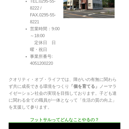
TEL.0295-55-
8222 /
FAX.0295-55-
8221
営業時間：9:00
～18:00
定休日 日
曜・祝日
事業所番号:
4051200220
クオリティ・オブ・ライフでは、障がいの有無に関わら
ず共に成長できる環境をつくり
「個を育てる」
ノーマラ
イゼーション社会の実現を目指しております。子ども達
に関わる全ての職員が一体となって「生活の質の向上」
を支援して参ります。
フットサルってどんなことやるの？