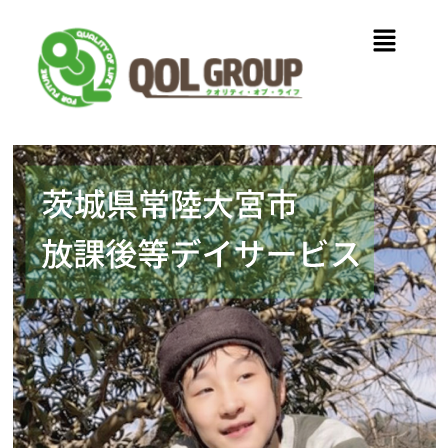
内
メ
容
ニ
を
ュ
ス
ー
キ
ッ
プ