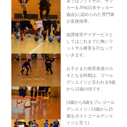
室ではフットサル、サッ
カーをJFA(日本サッカー
協会)に認められた専門家
が直接指導。
放課後等デイサービスと
してはこれまでに無いフ
ットサル療育を行なって
いきます。
お子さまの発育発達のカ
ギとなる時期は、ゴール
デンエイジと言われる9歳
から12歳の頃です。
(3歳から8歳をプレゴール
デンエイジ / 13歳から15
歳をポストゴールデンエ
イジと言う)