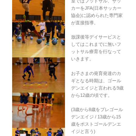
室ではフットサル、サッ
カーをJFA(日本サッカー
協会)に認められた専門家
が直接指導。
放課後等デイサービスと
してはこれまでに無いフ
ットサル療育を行なって
いきます。
お子さまの発育発達のカ
ギとなる時期は、ゴール
デンエイジと言われる9歳
から12歳の頃です。
(3歳から8歳をプレゴール
デンエイジ / 13歳から15
歳をポストゴールデンエ
イジと言う)