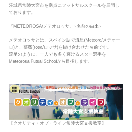
茨城県常陸大宮市を拠点にフットサルスクールを展開し
ております。
『METEOROSA/メテオロッサ』~名前の由来~
メテオロッサとは、スペイン語で流星(Meteoro/メテオー
ロ)と、薔薇(rosa/ロッサ)を掛け合わせた名前です。
流星のように、一人でも多く輝けるスター選手を
Meteorosa Futsal Schoolから目指します。
【クオリティ・オブ・ライフ常陸大宮支援教室】