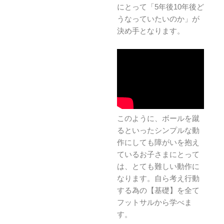
にとって「5年後10年後ど
うなっていたいのか」が
決め手となります。
このように、ボールを蹴
るといったシンプルな動
作にしても障がいを抱え
ているお子さまにとって
は、とても難しい動作に
なります。自ら考え行動
する為の【基礎】を全て
フットサルから学べま
す。