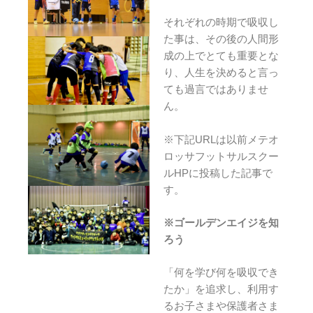
それぞれの時期で吸収し
た事は、その後の人間形
成の上でとても重要とな
り、人生を決めると言っ
ても過言ではありませ
ん。
※下記URLは以前メテオ
ロッサフットサルスクー
ルHPに投稿した記事で
す。
※ゴールデンエイジを知
ろう
「何を学び何を吸収でき
たか」を追求し、利用す
るお子さまや保護者さま