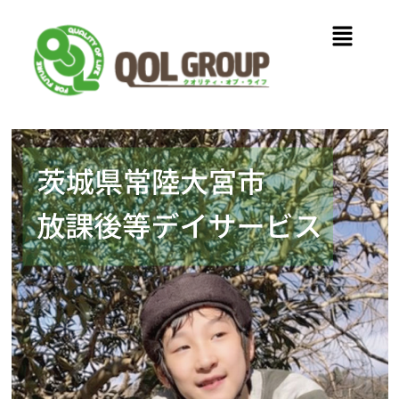
内
メ
容
ニ
を
ュ
ス
ー
キ
ッ
プ