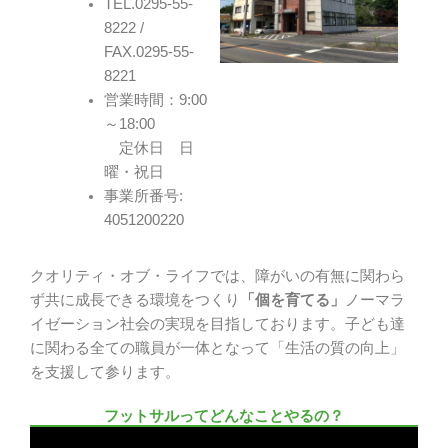
TEL.0295-55-
8222 /
FAX.0295-55-
8221
営業時間：9:00
～18:00
定休日 日
曜・祝日
事業所番号:
4051200220
クオリティ・オブ・ライフでは、障がいの有無に関わら
ず共に成長できる環境をつくり
「個を育てる」
ノーマラ
イゼーション社会の実現を目指しております。子ども達
に関わる全ての職員が一体となって「生活の質の向上」
を支援して参ります。
フットサルってどんなことやるの？