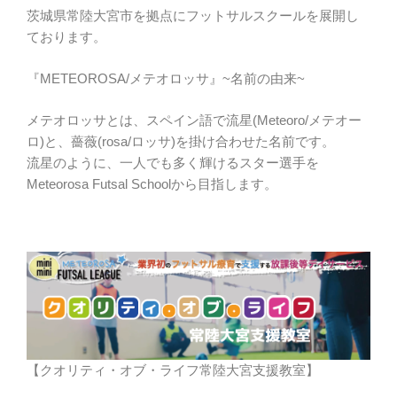
茨城県常陸大宮市を拠点にフットサルスクールを展開し
ております。
『METEOROSA/メテオロッサ』~名前の由来~
メテオロッサとは、スペイン語で流星(Meteoro/メテオー
ロ)と、薔薇(rosa/ロッサ)を掛け合わせた名前です。
流星のように、一人でも多く輝けるスター選手を
Meteorosa Futsal Schoolから目指します。
【クオリティ・オブ・ライフ常陸大宮支援教室】