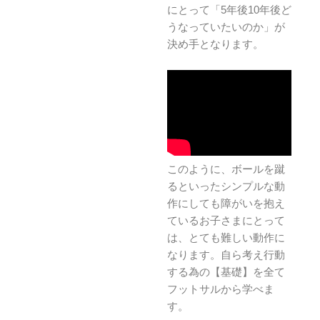
にとって「5年後10年後ど
うなっていたいのか」が
決め手となります。
このように、ボールを蹴
るといったシンプルな動
作にしても障がいを抱え
ているお子さまにとって
は、とても難しい動作に
なります。自ら考え行動
する為の【基礎】を全て
フットサルから学べま
す。