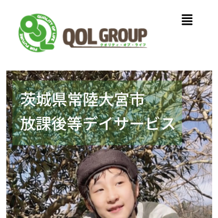
内
メ
容
ニ
を
ュ
ス
ー
キ
ッ
プ