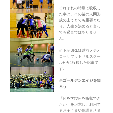
それぞれの時期で吸収し
た事は、その後の人間形
成の上でとても重要とな
り、人生を決めると言っ
ても過言ではありませ
ん。
※下記URLは以前メテオ
ロッサフットサルスクー
ルHPに投稿した記事で
す。
※ゴールデンエイジを知
ろう
「何を学び何を吸収でき
たか」を追求し、利用す
るお子さまや保護者さま