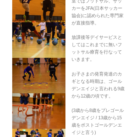
室ではフットサル、サッ
カーをJFA(日本サッカー
協会)に認められた専門家
が直接指導。
放課後等デイサービスと
してはこれまでに無いフ
ットサル療育を行なって
いきます。
お子さまの発育発達のカ
ギとなる時期は、ゴール
デンエイジと言われる9歳
から12歳の頃です。
(3歳から8歳をプレゴール
デンエイジ / 13歳から15
歳をポストゴールデンエ
イジと言う)