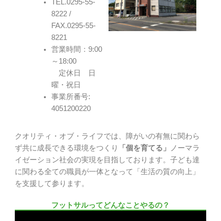
TEL.0295-55-
8222 /
FAX.0295-55-
8221
営業時間：9:00
～18:00
定休日 日
曜・祝日
事業所番号:
4051200220
クオリティ・オブ・ライフでは、障がいの有無に関わら
ず共に成長できる環境をつくり
「個を育てる」
ノーマラ
イゼーション社会の実現を目指しております。子ども達
に関わる全ての職員が一体となって「生活の質の向上」
を支援して参ります。
フットサルってどんなことやるの？