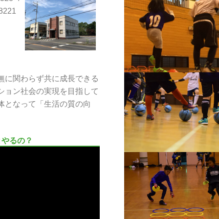
-8221
無に関わらず共に成長できる
ション社会の実現を目指して
体となって「生活の質の向
とやるの？