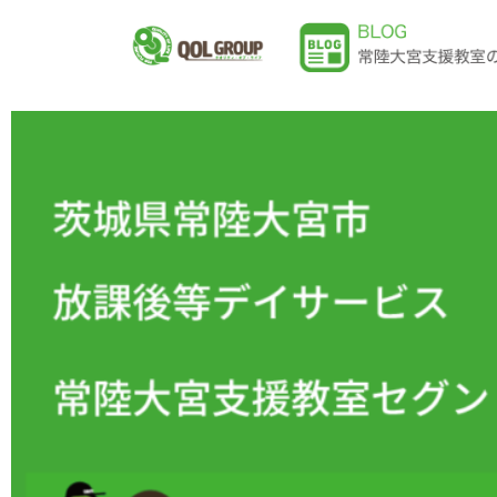
内
容
を
ス
キ
ッ
プ