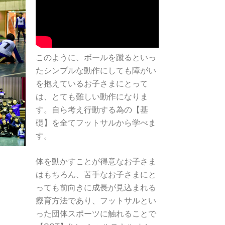
このように、ボールを蹴るといっ
たシンプルな動作にしても障がい
を抱えているお子さまにとって
は、とても難しい動作になりま
す。自ら考え行動する為の【基
礎】を全てフットサルから学べま
す。
体を動かすことが得意なお子さま
はもちろん、苦手なお子さまにと
っても前向きに成長が見込まれる
療育方法であり、フットサルとい
った団体スポーツに触れることで