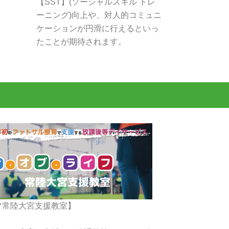
【SST】(ソーシャルスキル トレ
ーニング)向上や、対人的コミュニ
ケーションが円滑に行えるといっ
たことが期待されます。
フ常陸大宮支援教室】