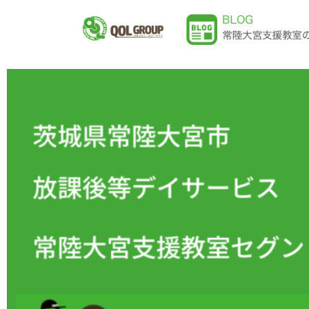
内
容
を
ス
キ
ッ
プ