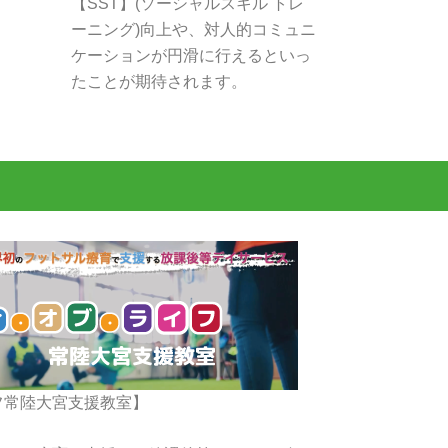
【SST】(ソーシャルスキル トレ
ーニング)向上や、対人的コミュニ
ケーションが円滑に行えるといっ
たことが期待されます。
フ常陸大宮支援教室】