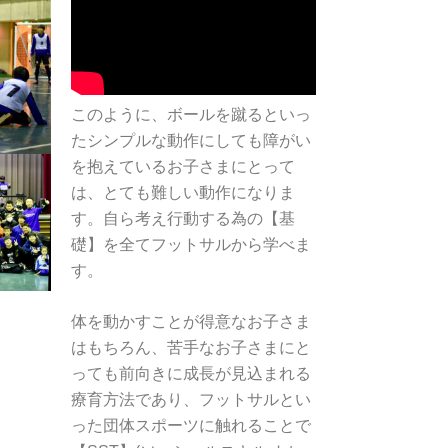
このように、ボールを蹴るといっ
たシンプルな動作にしても障がい
を抱えているお子さまにとって
は、とても難しい動作になりま
す。自ら考え行動する為の【基
礎】を全てフットサルから学べま
す。
体を動かすことが得意なお子さま
はもちろん、苦手なお子さまにと
っても前向きに成長が見込まれる
療育方法であり、フットサルとい
った団体スポーツに触れることで