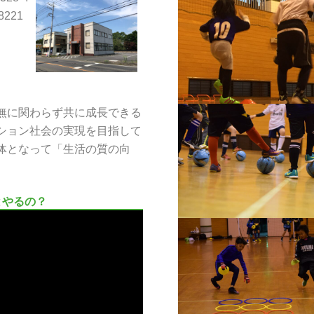
-8221
無に関わらず共に成長できる
ション社会の実現を目指して
体となって「生活の質の向
とやるの？