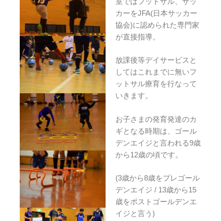
室ではフットサル、サッ
カーをJFA(日本サッカー
協会)に認められた専門家
が直接指導。
放課後等デイサービスと
してはこれまでに無いフ
ットサル療育を行なって
いきます。
お子さまの発育発達のカ
ギとなる時期は、ゴール
デンエイジと言われる9歳
から12歳の頃です。
(3歳から8歳をプレゴール
デンエイジ / 13歳から15
歳をポストゴールデンエ
イジと言う)