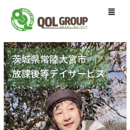
内
メ
容
ニ
を
ュ
ス
ー
キ
ッ
プ