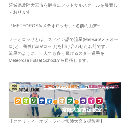
茨城県常陸大宮市を拠点にフットサルスクールを展開し
ております。
『METEOROSA/メテオロッサ』~名前の由来~
メテオロッサとは、スペイン語で流星(Meteoro/メテオー
ロ)と、薔薇(rosa/ロッサ)を掛け合わせた名前です。
流星のように、一人でも多く輝けるスター選手を
Meteorosa Futsal Schoolから目指します。
【クオリティ・オブ・ライフ常陸大宮支援教室】