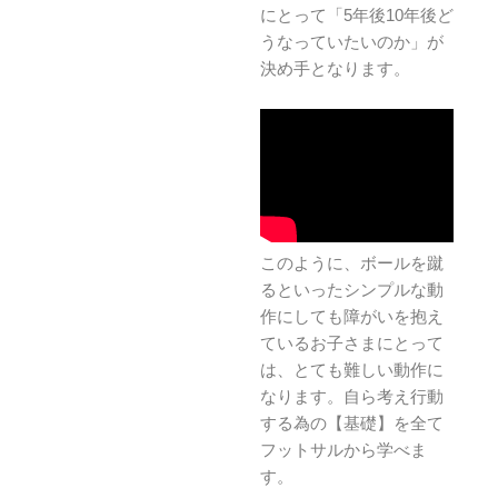
にとって「5年後10年後ど
うなっていたいのか」が
決め手となります。
このように、ボールを蹴
るといったシンプルな動
作にしても障がいを抱え
ているお子さまにとって
は、とても難しい動作に
なります。自ら考え行動
する為の【基礎】を全て
フットサルから学べま
す。