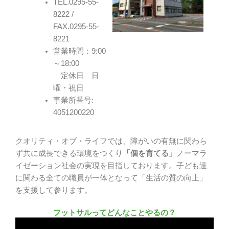
TEL.0295-55-
8222 /
FAX.0295-55-
8221
営業時間：9:00
～18:00
定休日 日
曜・祝日
事業所番号:
4051200220
クオリティ・オブ・ライフでは、障がいの有無に関わら
ず共に成長できる環境をつくり
「個を育てる」
ノーマラ
イゼーション社会の実現を目指しております。子ども達
に関わる全ての職員が一体となって「生活の質の向上」
を支援して参ります。
フットサルってどんなことやるの？