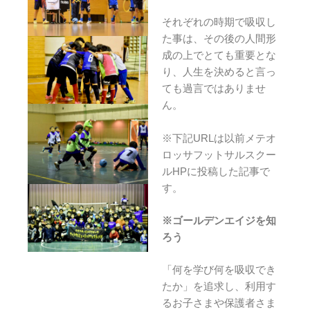
それぞれの時期で吸収し
た事は、その後の人間形
成の上でとても重要とな
り、人生を決めると言っ
ても過言ではありませ
ん。
※下記URLは以前メテオ
ロッサフットサルスクー
ルHPに投稿した記事で
す。
※ゴールデンエイジを知
ろう
「何を学び何を吸収でき
たか」を追求し、利用す
るお子さまや保護者さま