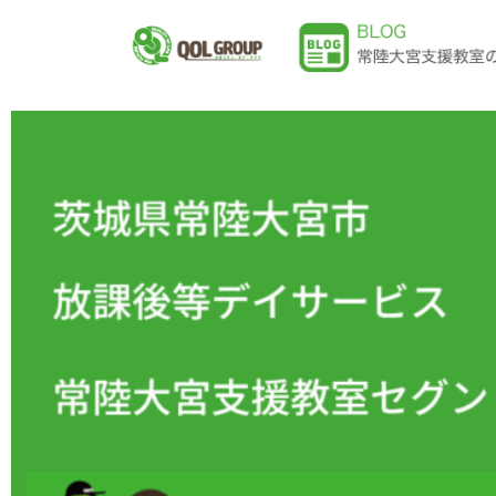
内
容
を
ス
キ
ッ
プ