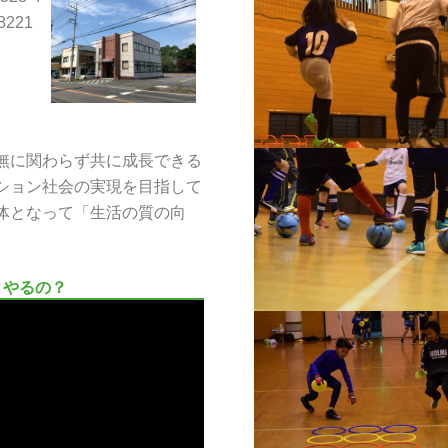
-8221
無に関わらず共に成長できる
ション社会の実現を目指して
体となって「生活の質の向
とやるの？