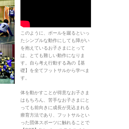
このように、ボールを蹴るといっ
たシンプルな動作にしても障がい
を抱えているお子さまにとって
は、とても難しい動作になりま
す。自ら考え行動する為の【基
礎】を全てフットサルから学べま
す。
体を動かすことが得意なお子さま
はもちろん、苦手なお子さまにと
っても前向きに成長が見込まれる
療育方法であり、フットサルとい
った団体スポーツに触れることで