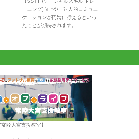
【SST】(ソーシャルスキル トレ
ーニング)向上や、対人的コミュニ
ケーションが円滑に行えるといっ
たことが期待されます。
フ常陸大宮支援教室】